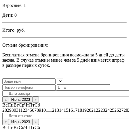
Взрослые:
1
Дети:
0
Итого:
руб.
Отмена бронирования:
Бесплатная отмена бронирования возможна за 5 дней до даты
заезда. В случае отмены менее чем за 5 дней взимается штраф
в размере первых суток.
«
Июнь 2023
»
Вс
Пн
Вт
Ср
Чт
Пт
Сб
28
29
30
31
1
2
3
4
5
6
7
8
9
10
11
12
13
14
15
16
17
18
19
20
21
22
23
24
25
26
27
28
«
Июнь 2023
»
Вс
Пн
Вт
Ср
Чт
Пт
Сб