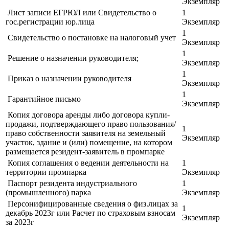
Экземпляр
Лист записи ЕГРЮЛ или Свидетельство о
1
гос.регистрации юр.лица
Экземпляр
1
Свидетельство о постановке на налоговый учет
Экземпляр
1
Решение о назначении руководителя;
Экземпляр
1
Приказ о назначении руководителя
Экземпляр
1
Гарантийное письмо
Экземпляр
Копия договора аренды либо договора купли-
продажи, подтверждающего право пользования/
1
право собственности заявителя на земельный
Экземпляр
участок, здание и (или) помещение, на котором
размещается резидент-заявитель в промпарке
Копия соглашения о ведении деятельности на
1
территории промпарка
Экземпляр
Паспорт резидента индустриального
1
(промышленного) парка
Экземпляр
Персонифицированные сведения о физ.лицах за
1
декабрь 2023г или Расчет по страховым взносам
Экземпляр
за 2023г