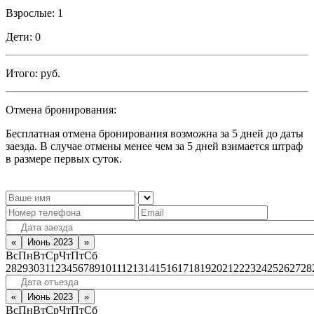
Взрослые:
1
Дети:
0
Итого:
руб.
Отмена бронирования:
Бесплатная отмена бронирования возможна за 5 дней до даты
заезда. В случае отмены менее чем за 5 дней взимается штраф
в размере первых суток.
«
Июнь 2023
»
Вс
Пн
Вт
Ср
Чт
Пт
Сб
28
29
30
31
1
2
3
4
5
6
7
8
9
10
11
12
13
14
15
16
17
18
19
20
21
22
23
24
25
26
27
28
«
Июнь 2023
»
Вс
Пн
Вт
Ср
Чт
Пт
Сб