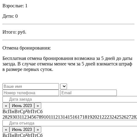
Взрослые:
1
Дети:
0
Итого:
руб.
Отмена бронирования:
Бесплатная отмена бронирования возможна за 5 дней до даты
заезда. В случае отмены менее чем за 5 дней взимается штраф
в размере первых суток.
«
Июнь 2023
»
Вс
Пн
Вт
Ср
Чт
Пт
Сб
28
29
30
31
1
2
3
4
5
6
7
8
9
10
11
12
13
14
15
16
17
18
19
20
21
22
23
24
25
26
27
28
«
Июнь 2023
»
Вс
Пн
Вт
Ср
Чт
Пт
Сб