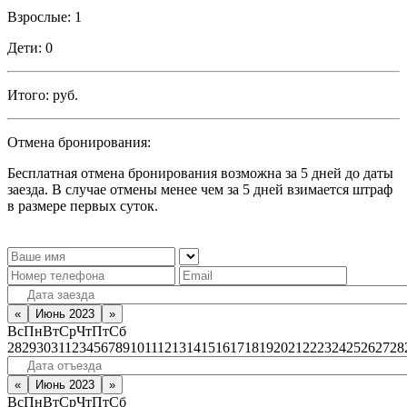
Взрослые:
1
Дети:
0
Итого:
руб.
Отмена бронирования:
Бесплатная отмена бронирования возможна за 5 дней до даты
заезда. В случае отмены менее чем за 5 дней взимается штраф
в размере первых суток.
«
Июнь 2023
»
Вс
Пн
Вт
Ср
Чт
Пт
Сб
28
29
30
31
1
2
3
4
5
6
7
8
9
10
11
12
13
14
15
16
17
18
19
20
21
22
23
24
25
26
27
28
«
Июнь 2023
»
Вс
Пн
Вт
Ср
Чт
Пт
Сб