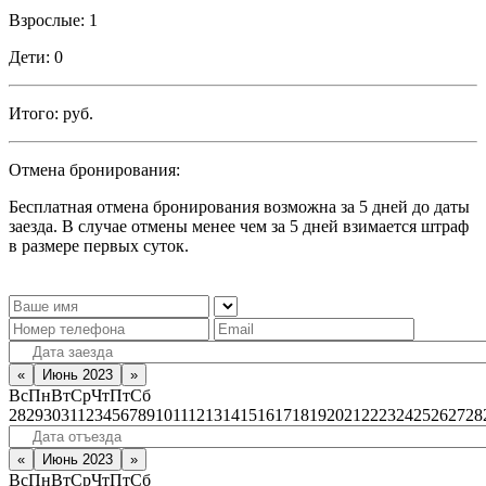
Взрослые:
1
Дети:
0
Итого:
руб.
Отмена бронирования:
Бесплатная отмена бронирования возможна за 5 дней до даты
заезда. В случае отмены менее чем за 5 дней взимается штраф
в размере первых суток.
«
Июнь 2023
»
Вс
Пн
Вт
Ср
Чт
Пт
Сб
28
29
30
31
1
2
3
4
5
6
7
8
9
10
11
12
13
14
15
16
17
18
19
20
21
22
23
24
25
26
27
28
«
Июнь 2023
»
Вс
Пн
Вт
Ср
Чт
Пт
Сб