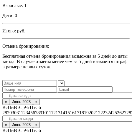
Взрослые:
1
Дети:
0
Итого:
руб.
Отмена бронирования:
Бесплатная отмена бронирования возможна за 5 дней до даты
заезда. В случае отмены менее чем за 5 дней взимается штраф
в размере первых суток.
«
Июнь 2023
»
Вс
Пн
Вт
Ср
Чт
Пт
Сб
28
29
30
31
1
2
3
4
5
6
7
8
9
10
11
12
13
14
15
16
17
18
19
20
21
22
23
24
25
26
27
28
«
Июнь 2023
»
Вс
Пн
Вт
Ср
Чт
Пт
Сб