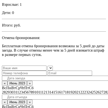
Взрослые:
1
Дети:
0
Итого:
руб.
Отмена бронирования:
Бесплатная отмена бронирования возможна за 5 дней до даты
заезда. В случае отмены менее чем за 5 дней взимается штраф
в размере первых суток.
«
Июнь 2023
»
Вс
Пн
Вт
Ср
Чт
Пт
Сб
28
29
30
31
1
2
3
4
5
6
7
8
9
10
11
12
13
14
15
16
17
18
19
20
21
22
23
24
25
26
27
28
«
Июнь 2023
»
Вс
Пн
Вт
Ср
Чт
Пт
Сб