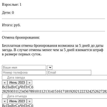
Взрослые:
1
Дети:
0
Итого:
руб.
Отмена бронирования:
Бесплатная отмена бронирования возможна за 5 дней до даты
заезда. В случае отмены менее чем за 5 дней взимается штраф
в размере первых суток.
«
Июнь 2023
»
Вс
Пн
Вт
Ср
Чт
Пт
Сб
28
29
30
31
1
2
3
4
5
6
7
8
9
10
11
12
13
14
15
16
17
18
19
20
21
22
23
24
25
26
27
28
«
Июнь 2023
»
Вс
Пн
Вт
Ср
Чт
Пт
Сб