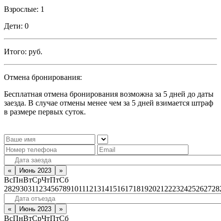
Взрослые:
1
Дети:
0
Итого:
руб.
Отмена бронирования:
Бесплатная отмена бронирования возможна за 5 дней до даты
заезда. В случае отмены менее чем за 5 дней взимается штраф
в размере первых суток.
«
Июнь 2023
»
Вс
Пн
Вт
Ср
Чт
Пт
Сб
28
29
30
31
1
2
3
4
5
6
7
8
9
10
11
12
13
14
15
16
17
18
19
20
21
22
23
24
25
26
27
28
«
Июнь 2023
»
Вс
Пн
Вт
Ср
Чт
Пт
Сб