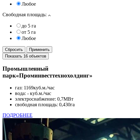
Любое
Свободная площадь:
до 5 га
от 5 га
Любое
Промышленный
парк
«Проминвесттехнохолдинг»
газ: 1169куб.м./час
вода: - куб.м./час
электроснабжение: 0,7МВт
свободная площадь: 0,430га
ПОДРОБНЕЕ