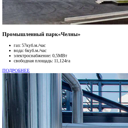
Промышленный парк
«Челны»
газ: 57куб.м./час
вода: 6куб.м./час
электроснабжение: 0,5МВт
свободная площадь: 11,124га
ПОДРОБНЕЕ