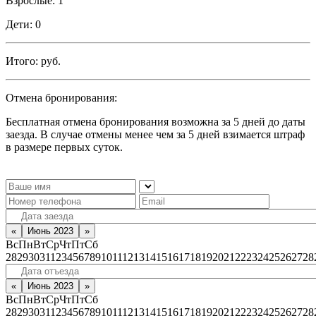
Взрослые:
1
Дети:
0
Итого:
руб.
Отмена бронирования:
Бесплатная отмена бронирования возможна за 5 дней до даты
заезда. В случае отмены менее чем за 5 дней взимается штраф
в размере первых суток.
«
Июнь 2023
»
Вс
Пн
Вт
Ср
Чт
Пт
Сб
28
29
30
31
1
2
3
4
5
6
7
8
9
10
11
12
13
14
15
16
17
18
19
20
21
22
23
24
25
26
27
28
«
Июнь 2023
»
Вс
Пн
Вт
Ср
Чт
Пт
Сб
28
29
30
31
1
2
3
4
5
6
7
8
9
10
11
12
13
14
15
16
17
18
19
20
21
22
23
24
25
26
27
28