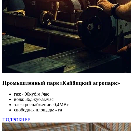
Промышленный парк
«Кайбицкий агропарк»
газ: 400куб.м./час
вода: 36,5куб.м./час
электроснабжение: 0,4МВт
свободная площадь: - га
ПОДРОБНЕЕ