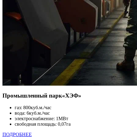
Промышленный парк
«ХЭФ»
газ: 800куб.м./час
вода: 6куб.м./час
электроснабжение: 1МВт
свободная площадь: 0,07га
ПОДРОБНЕЕ