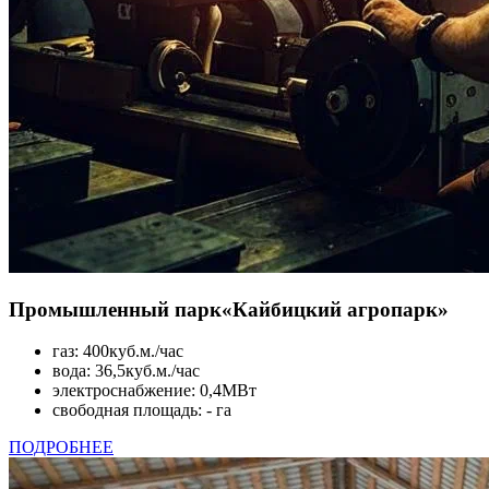
Промышленный парк
«Кайбицкий агропарк»
газ: 400куб.м./час
вода: 36,5куб.м./час
электроснабжение: 0,4МВт
свободная площадь: - га
ПОДРОБНЕЕ