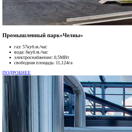
Промышленный парк
«Челны»
газ: 57куб.м./час
вода: 6куб.м./час
электроснабжение: 0,5МВт
свободная площадь: 11,124га
ПОДРОБНЕЕ