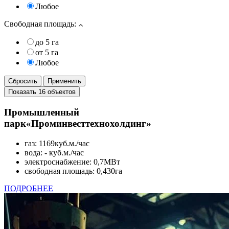
Любое
Свободная площадь:
до 5 га
от 5 га
Любое
Промышленный
парк
«Проминвесттехнохолдинг»
газ: 1169куб.м./час
вода: - куб.м./час
электроснабжение: 0,7МВт
свободная площадь: 0,430га
ПОДРОБНЕЕ