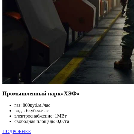
Промышленный парк
«ХЭФ»
газ: 800куб.м./час
вода: 6куб.м./час
электроснабжение: 1МВт
свободная площадь: 0,07га
ПОДРОБНЕЕ