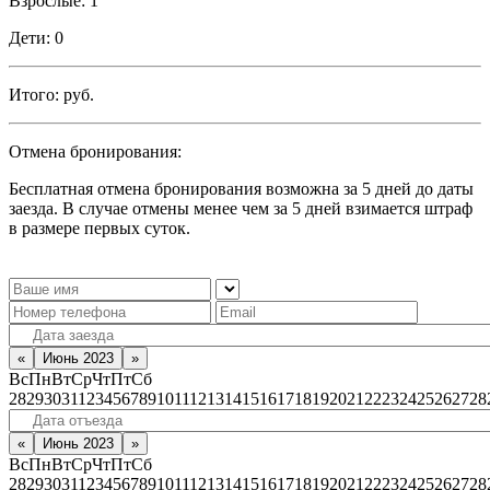
Взрослые:
1
Дети:
0
Итого:
руб.
Отмена бронирования:
Бесплатная отмена бронирования возможна за 5 дней до даты
заезда. В случае отмены менее чем за 5 дней взимается штраф
в размере первых суток.
«
Июнь 2023
»
Вс
Пн
Вт
Ср
Чт
Пт
Сб
28
29
30
31
1
2
3
4
5
6
7
8
9
10
11
12
13
14
15
16
17
18
19
20
21
22
23
24
25
26
27
28
«
Июнь 2023
»
Вс
Пн
Вт
Ср
Чт
Пт
Сб
28
29
30
31
1
2
3
4
5
6
7
8
9
10
11
12
13
14
15
16
17
18
19
20
21
22
23
24
25
26
27
28