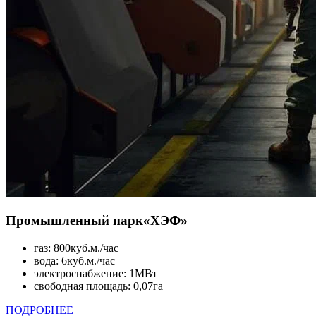
Промышленный парк
«ХЭФ»
газ: 800куб.м./час
вода: 6куб.м./час
электроснабжение: 1МВт
свободная площадь: 0,07га
ПОДРОБНЕЕ