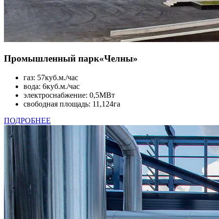
Промышленный парк
«Челны»
газ: 57куб.м./час
вода: 6куб.м./час
электроснабжение: 0,5МВт
свободная площадь: 11,124га
ПОДРОБНЕЕ