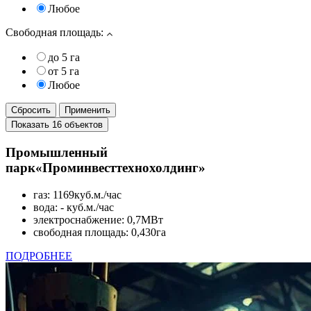
Любое
Свободная площадь:
до 5 га
от 5 га
Любое
Промышленный
парк
«Проминвесттехнохолдинг»
газ: 1169куб.м./час
вода: - куб.м./час
электроснабжение: 0,7МВт
свободная площадь: 0,430га
ПОДРОБНЕЕ