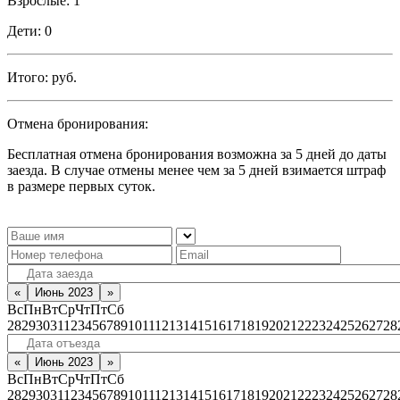
Взрослые:
1
Дети:
0
Итого:
руб.
Отмена бронирования:
Бесплатная отмена бронирования возможна за 5 дней до даты
заезда. В случае отмены менее чем за 5 дней взимается штраф
в размере первых суток.
«
Июнь 2023
»
Вс
Пн
Вт
Ср
Чт
Пт
Сб
28
29
30
31
1
2
3
4
5
6
7
8
9
10
11
12
13
14
15
16
17
18
19
20
21
22
23
24
25
26
27
28
«
Июнь 2023
»
Вс
Пн
Вт
Ср
Чт
Пт
Сб
28
29
30
31
1
2
3
4
5
6
7
8
9
10
11
12
13
14
15
16
17
18
19
20
21
22
23
24
25
26
27
28