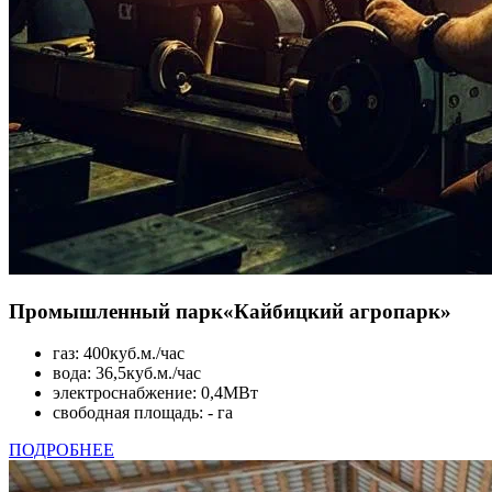
Промышленный парк
«Кайбицкий агропарк»
газ: 400куб.м./час
вода: 36,5куб.м./час
электроснабжение: 0,4МВт
свободная площадь: - га
ПОДРОБНЕЕ